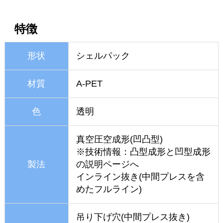
特徴
形状
シェルパック
材質
A-PET
色
透明
真空圧空成形(凹凸型)
※技術情報：
凸型成形と凹型成形
製法
の説明ページへ
インライン抜き(中間プレスを含
めたフルライン)
吊り下げ穴(中間プレス抜き)