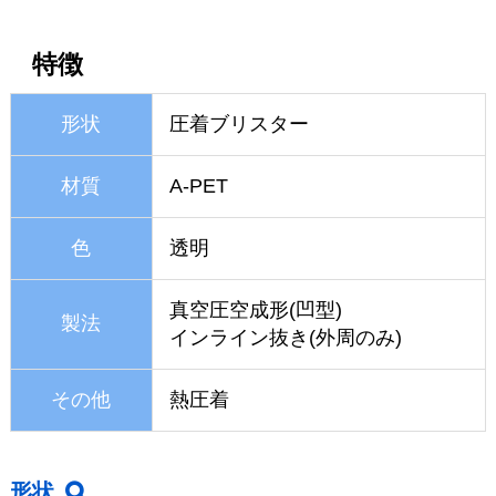
特徴
形状
圧着ブリスター
材質
A-PET
色
透明
真空圧空成形(凹型)
製法
インライン抜き(外周のみ)
その他
熱圧着
形状