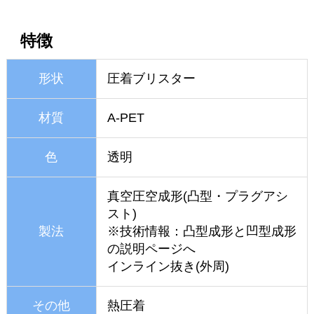
特徴
形状
圧着ブリスター
材質
A-PET
色
透明
真空圧空成形(凸型・プラグアシ
スト)
製法
※技術情報：
凸型成形と凹型成形
の説明ページへ
インライン抜き(外周)
その他
熱圧着